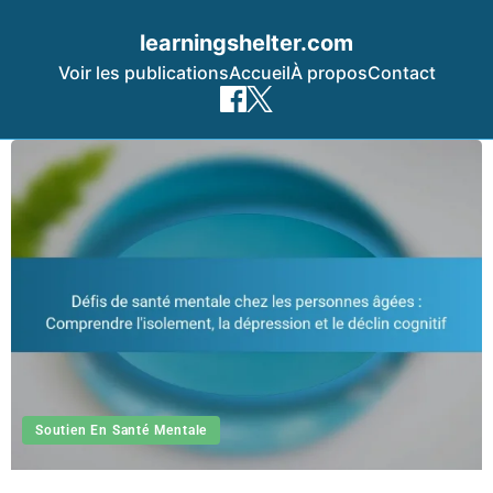
learningshelter.com
Voir les publications
Accueil
À propos
Contact
Skip to content
Soutien En Santé Mentale