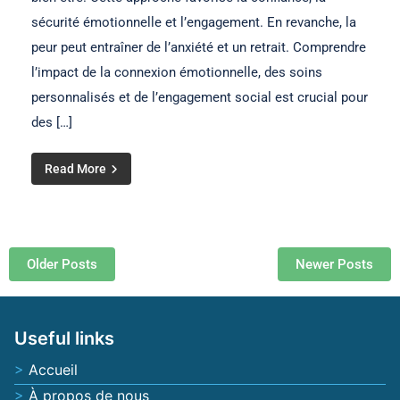
sécurité émotionnelle et l’engagement. En revanche, la
peur peut entraîner de l’anxiété et un retrait. Comprendre
l’impact de la connexion émotionnelle, des soins
personnalisés et de l’engagement social est crucial pour
des […]
Read More
Posts navigation
Older Posts
Newer Posts
Useful links
Accueil
À propos de nous