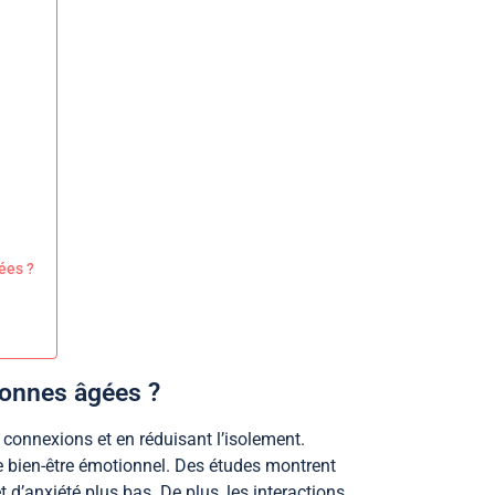
ées ?
sonnes âgées ?
onnexions et en réduisant l’isolement.
 bien-être émotionnel. Des études montrent
’anxiété plus bas. De plus, les interactions