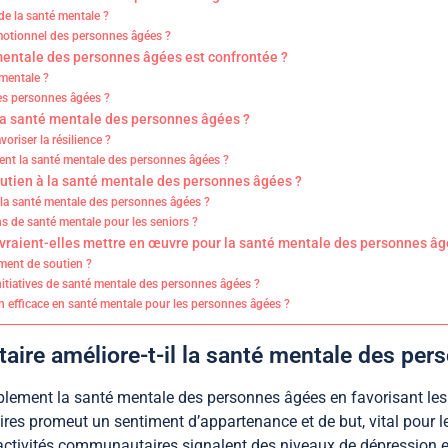
de la santé mentale ?
 émotionnel des personnes âgées ?
 mentale des personnes âgées est confrontée ?
 mentale ?
es personnes âgées ?
a santé mentale des personnes âgées ?
voriser la résilience ?
t la santé mentale des personnes âgées ?
outien à la santé mentale des personnes âgées ?
 la santé mentale des personnes âgées ?
s de santé mentale pour les seniors ?
raient-elles mettre en œuvre pour la santé mentale des personnes âg
ment de soutien ?
initiatives de santé mentale des personnes âgées ?
n efficace en santé mentale pour les personnes âgées ?
re améliore-t-il la santé mentale des per
ement la santé mentale des personnes âgées en favorisant les c
 promeut un sentiment d’appartenance et de but, vital pour le
tivités communautaires signalent des niveaux de dépression et d