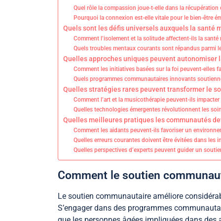
Quel rôle la compassion joue-t-elle dans la récupération 
Pourquoi la connexion est-elle vitale pour le bien-être
Quels sont les défis universels auxquels la santé
Comment l’isolement et la solitude affectent-ils la santé
Quels troubles mentaux courants sont répandus parmi l
Quelles approches uniques peuvent autonomiser l
Comment les initiatives basées sur la foi peuvent-elles fa
Quels programmes communautaires innovants soutiennen
Quelles stratégies rares peuvent transformer le s
Comment l’art et la musicothérapie peuvent-ils impacter
Quelles technologies émergentes révolutionnent les soin
Quelles meilleures pratiques les communautés dev
Comment les aidants peuvent-ils favoriser un environne
Quelles erreurs courantes doivent être évitées dans les 
Quelles perspectives d’experts peuvent guider un soutie
Comment le soutien communautai
Le soutien communautaire améliore considérabl
S’engager dans des programmes communautaires
que les personnes âgées impliquées dans des ac